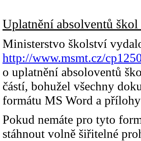
Uplatnění absolventů škol 
Ministerstvo školství vydal
http://www.msmt.cz/cp125
o uplatnění absoloventů ško
částí, bohužel všechny dok
formátu MS Word a přílohy
Pokud nemáte pro tyto form
stáhnout volně šiřitelné pro