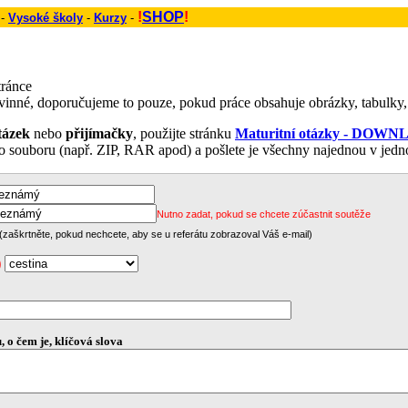
!
SHOP
!
 -
Vysoké školy
-
Kurzy
-
tránce
povinné, doporučujeme to pouze, pokud práce obsahuje obrázky, tabulky,
tázek
nebo
přijímačky
, použijte stránku
Maturitní otázky - DOW
ho souboru
(např. ZIP, RAR apod) a pošlete je všechny najednou v jedn
Nutno zadat, pokud se chcete zúčastnit soutěže
zaškrtněte, pokud nechcete, aby se u referátu zobrazoval Váš e-mail)
)
, o čem je, klíčová slova