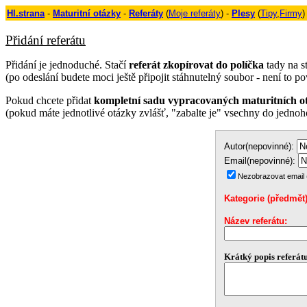
Hl.strana
-
Maturitní otázky
-
Referáty
(
Moje referáty
) -
Plesy
(
Tipy
,
Firmy
)
Přidání referátu
Přidání je jednoduché. Sta
čí
referát zkopírovat do políčka
tady na s
(po odeslání budete moci ještě připojit stáhnutelný soubor - není to 
Pokud chcete přidat
kompletní sadu vypracovaných maturitních o
(pokud máte jednotlivé otázky zvlášť,
"zabalte je" vsechny do jedno
Autor(nepovinné):
Email(nepovinné):
Nezobrazovat email (
Kategorie (předmět
Název referátu:
Krátký popis referátu