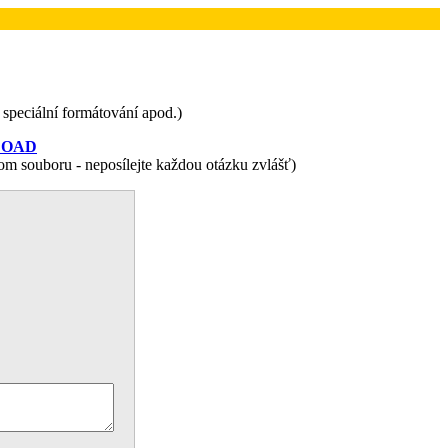
 speciální formátování apod.)
NLOAD
om souboru - neposílejte každou otázku zvlášť)