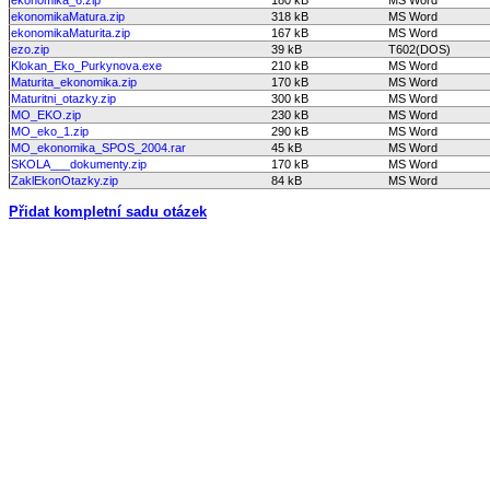
ekonomikaMatura.zip
318 kB
MS Word
ekonomikaMaturita.zip
167 kB
MS Word
ezo.zip
39 kB
T602(DOS)
Klokan_Eko_Purkynova.exe
210 kB
MS Word
Maturita_ekonomika.zip
170 kB
MS Word
Maturitni_otazky.zip
300 kB
MS Word
MO_EKO.zip
230 kB
MS Word
MO_eko_1.zip
290 kB
MS Word
MO_ekonomika_SPOS_2004.rar
45 kB
MS Word
SKOLA___dokumenty.zip
170 kB
MS Word
ZaklEkonOtazky.zip
84 kB
MS Word
Přidat kompletní sadu otázek