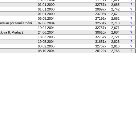
01.01.2000
32767x
2,665
?
01.01.2000
29897x
2,742
?
01.01.2000
23703x
2,67
?
06.05.2004
27195x
2,682
?
tudium při zaměstnání
07.06.2004
32581x
2,718
?
10.04.2004
32767x
2,671
?
slova 8, Praha 2
24.06.2004
30610x
2,684
?
18.03.2005
32767x
2,721
?
19.05.2004
31651x
2,826
?
03.02.2005
32767x
2,816
?
08.10.2004
28122x
2,766
?