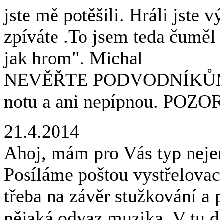
jste mě potěšili. Hráli jste 
zpíváte .To jsem teda čumě
jak hrom". Michal
NEVĚŘTE PODVODNÍKŮM co 
notu a ani nepípnou. PO
21.4.2014
Ahoj, mám pro Vás typ neje
Posíláme poštou vystřelovací 
třeba na závěr stužkování a 
nějaká odvaz muzika. V tu do