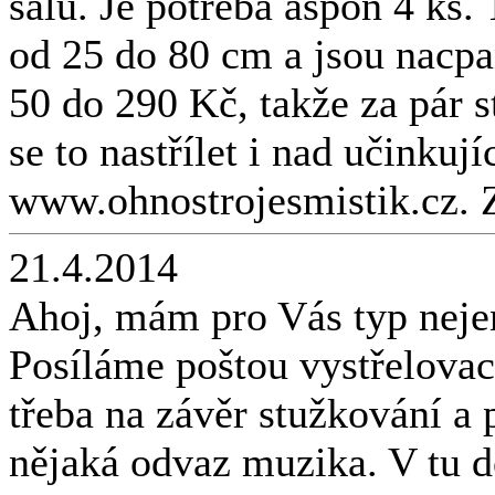
sálu. Je potřeba aspoň 4 ks
od 25 do 80 cm a jsou nacp
50 do 290 Kč, takže za pár 
se to nastřílet i nad učinkuj
www.ohnostrojesmistik.cz. 
21.4.2014
Ahoj, mám pro Vás typ neje
Posíláme poštou vystřelovací 
třeba na závěr stužkování a 
nějaká odvaz muzika. V tu do