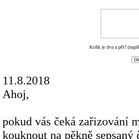
Kolik je dva a pět? (napi
11.8.2018
Ahoj,
pokud vás čeká zařizování m
kouknout na pěkně sepsaný č