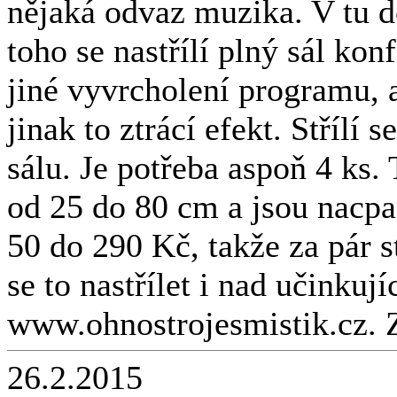
nějaká odvaz muzika. V tu do
toho se nastřílí plný sál kon
jiné vyvrcholení programu, a
jinak to ztrácí efekt. Střílí
sálu. Je potřeba aspoň 4 ks
od 25 do 80 cm a jsou nacp
50 do 290 Kč, takže za pár 
se to nastřílet i nad učinkuj
www.ohnostrojesmistik.cz. 
26.2.2015