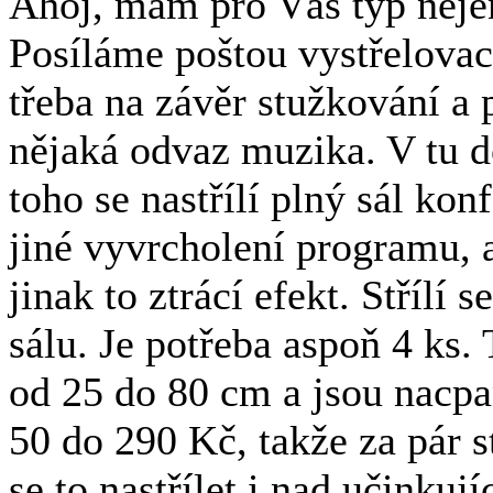
Ahoj, mám pro Vás typ neje
Posíláme poštou vystřelovací 
třeba na závěr stužkování a 
nějaká odvaz muzika. V tu do
toho se nastřílí plný sál kon
jiné vyvrcholení programu, a
jinak to ztrácí efekt. Střílí
sálu. Je potřeba aspoň 4 ks
od 25 do 80 cm a jsou nacp
50 do 290 Kč, takže za pár 
se to nastřílet i nad učinkuj