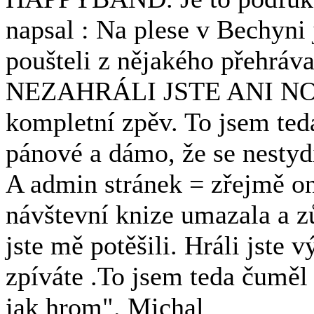
napsal : Na plese v Bechyni 
poušteli z nějakého přehráva
NEZAHRÁLI JSTE ANI NOTU
kompletní zpěv. To jsem ted
pánové a dámo, že se nestyd
A admin stránek = zřejmě 
návštevní knize umazala a zů
jste mě potěšili. Hráli jste 
zpíváte .To jsem teda čumě
jak hrom". Michal