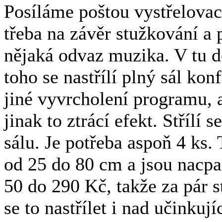
Posíláme poštou vystřelovací 
třeba na závěr stužkování a 
nějaká odvaz muzika. V tu do
toho se nastřílí plný sál kon
jiné vyvrcholení programu, a
jinak to ztrácí efekt. Střílí
sálu. Je potřeba aspoň 4 ks
od 25 do 80 cm a jsou nacp
50 do 290 Kč, takže za pár 
se to nastřílet i nad učinkuj