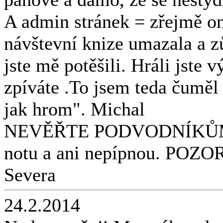
A admin stránek = zřejmě 
návštevní knize umazala a zů
jste mě potěšili. Hráli jste 
zpíváte .To jsem teda čumě
jak hrom". Michal
NEVĚŘTE PODVODNÍKŮM co 
notu a ani nepípnou. PO
Severa
24.2.2014