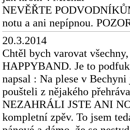
NEVĚŘTE PODVODNÍKŮM co 
notu a ani nepípnou. PO
20.3.2014
Chtěl bych varovat všechny,
HAPPYBAND. Je to podfuk na
napsal : Na plese v Bechyni 
poušteli z nějakého přehráva
NEZAHRÁLI JSTE ANI NOTU
kompletní zpěv. To jsem ted
pánové a dámo, že se nestyd