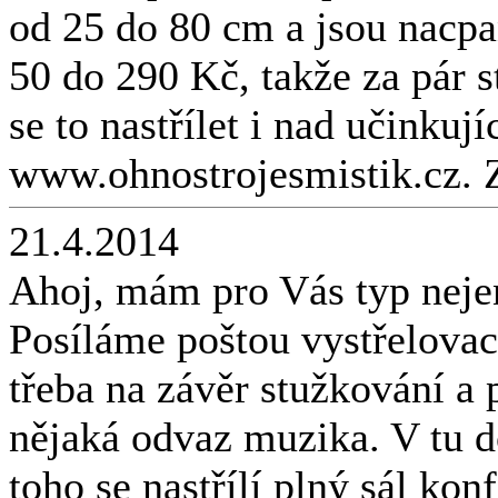
od 25 do 80 cm a jsou nacp
50 do 290 Kč, takže za pár 
se to nastřílet i nad učinkuj
www.ohnostrojesmistik.cz. 
21.4.2014
Ahoj, mám pro Vás typ neje
Posíláme poštou vystřelovací 
třeba na závěr stužkování a 
nějaká odvaz muzika. V tu do
toho se nastřílí plný sál kon