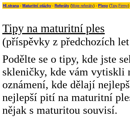
Hl.strana
-
Maturitní otázky
-
Referáty
(
Moje referáty
) -
Plesy
(
Tipy
,
Firmy
)
Tipy na maturitní ples
(příspěvky z předchozích let
Podělte se o tipy, kde jste se
skleničky, kde vám vytiskli 
oznámení, kde dělají nejlepš
nejlepší pití na maturitní pl
nějak s maturitou souvisí.