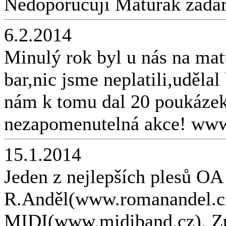
Nedoporučuji Maturák zadar
6.2.2014
Minulý rok byl u nás na mat
bar,nic jsme neplatili,uděla
nám k tomu dal 20 poukázek
nezapomenutelná akce! www
15.1.2014
Jeden z nejlepších plesů O
R.Anděl(www.romanandel.cz,
MIDI(www.midiband.cz), Zu