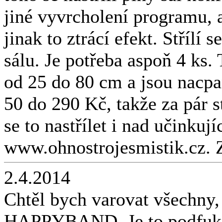
jiné vyvrcholení programu, a
jinak to ztrácí efekt. Střílí
sálu. Je potřeba aspoň 4 ks
od 25 do 80 cm a jsou nacp
50 do 290 Kč, takže za pár 
se to nastřílet i nad učinkuj
www.ohnostrojesmistik.cz. 
2.4.2014
Chtěl bych varovat všechny,
HAPPYBAND. Je to podfuk na