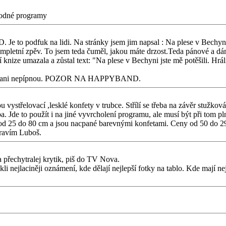
vodné programy
 to podfuk na lidi. Na stránky jsem jim napsal : Na plese v Bechyni j
ní zpěv. To jsem teda čuměl, jakou máte drzost.Teda pánové a dámo,
e umazala a zůstal text: "Na plese v Bechyni jste mě potěšili. Hráli 
 a ani nepípnou. POZOR NA HAPPYBAND.
ystřelovací ,lesklé konfety v trubce. Střílí se třeba na závěr stužkov
ba. Jde to použít i na jiné vyvrcholení programu, ale musí být při tom plný 
od 25 do 80 cm a jsou nacpané barevnými konfetami. Ceny od 50 do 290 
dravím Luboš.
a přechytralej krytik, piš do TV Nova.
skli nejlaciněji oznámení, kde dělají nejlepší fotky na tablo. Kde mají nej