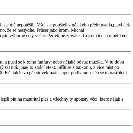
ste mě nepotěšili. Vše jste poušteli z nějakého přehrávadla,playback
 že se nestydíte. Průser jako hrom. Michal
jste výborně celý večer. Perfektně zpíváte .To jsem teda čuměl Teda
ání a pustí se k tomu fanfáry, nebo nějaká odvaz muzika. V tu dobu
sál lidí, jinak to ztrácí efekt. Střílí se z balkonu, z více míst po
Kč, takže za pár stovek máte super podívanou. Dá se to nastřílet i
lepší pití na maturitní ples a všechny ty spousty věcí, které nějak s