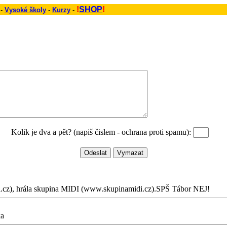
!
SHOP
!
 -
Vysoké školy
-
Kurzy
-
Kolik je dva a pět? (napiš čislem - ochrana proti spamu):
.cz), hrála skupina MIDI (www.skupinamidi.cz).SPŠ Tábor NEJ!
ka