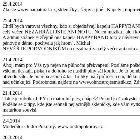
29.4.2014
Zkuste www.namaturak.cz, skleničky , šerpy a jiné . Kapely , dopro
25.4.2014
Chtěl bych varovat všechny, kdo si objednávají kapelu HAPPYBAND. Je
celý večer, NEZAHRÁLI JSTE ANI NOTU. Nejen muzika , ale i komplet
A admin stránek = zřejmě ona kapela HAPPYBAND toto v návštevní kniz
pánové a dámo, pochvala jak hrom". Michal
NEVĚŘTE PODVODNÍKŮM co nezahrají za celý večer ani notu
21.4.2014
Ahoj, mám pro Vás typ nejen na půlnoční překvapení. Posíláme poštou v
všichni tleskají, pískají a do toho se nastřílí plný sál konfet. Je to bom
obvodu sálu. Je potřeba aspoň 4 ks. Trubky mají průměr 5 cm, délku 
nad učinkující. Podrobnosti najdete na www.ohnostrojesmistik.cz. Z
21.4.2014
Tohle je rubrika TIPY na maturitní ples, chápeš? Pokud jseš zakyslej 
Podělte se o tipy, kde jste sehnali nejlacinější skleničky, kde vám vyti
maturitou souvisí.
2.4.2014
Moderátor Ondra Pokorný. www.ondrapokorny.cz
20.3.2014