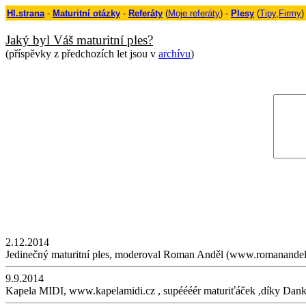
Hl.strana
-
Maturitní otázky
-
Referáty
(
Moje referáty
) -
Plesy
(
Tipy
,
Firmy
)
Jaký byl Váš maturitní ples?
(příspěvky z předchozích let jsou v
archívu
)
2.12.2014
Jedinečný maturitní ples, moderoval Roman Anděl (www.romanandel
9.9.2014
Kapela MIDI, www.kapelamidi.cz , supéééér maturiťáček ,díky Dan