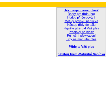
Jak zorganizovat ples?
Dárky pro třídní(ho)
Hudba při šerpování
Motivy potisku na trička
Nástup třídy do sálu
Napište jaký byl Váš ples
Proslovy na plesy
Půlnoční překvapení
Tipy na maturitní ples
Přídejte Váš ples
Katalog firem-Maturitní Nabídka